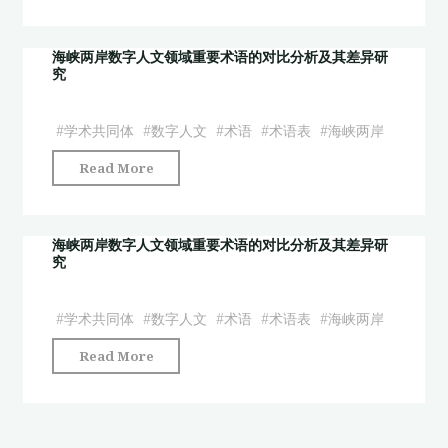
比
峡
文
域
分
两
学
重
析
岸
海峡两岸数字人文领域重要术语的对比分析及其差异研
院
要
究
及
数
徐
术
其
字
永
语
差
人
#
学术共同体
#
数字人文
#
术语
#
术语表
#
海峡两岸
明
的
异
文
教
对
"海
Read More
研
领
授
比
峡
究"
域
访
分
两
重
谈
析
岸
海峡两岸数字人文领域重要术语的对比分析及其差异研
要
究
实
及
数
术
录"
其
字
语
差
人
#
学术共同体
#
数字人文
#
术语
#
术语表
#
海峡两岸
的
异
文
对
"海
Read More
研
领
比
峡
究"
域
分
两
重
析
岸
要