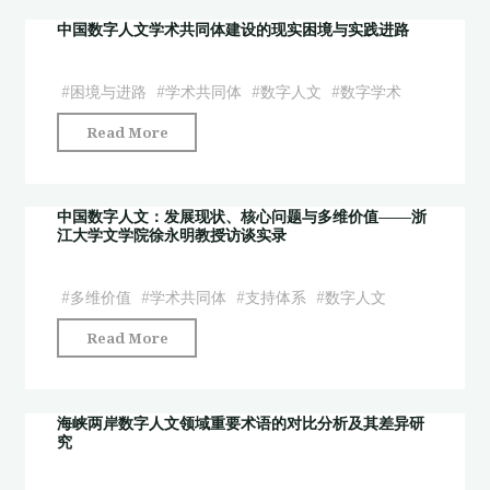
重
字
中国数字人文学术共同体建设的现实困境与实践进路
要
人
术
文
语
#
困境与进路
#
学术共同体
#
数字人文
#
数字学术
事
的
"中
Read More
业
对
国
发
比
数
展
分
字
中国数字人文：发展现状、核心问题与多维价值——浙
的
析
江大学文学院徐永明教授访谈实录
人
动
及
文
力
其
学
#
多维价值
#
学术共同体
#
支持体系
#
数字人文
机
差
术
制
异
"中
Read More
共
与
研
国
同
趋
究"
数
体
势
字
海峡两岸数字人文领域重要术语的对比分析及其差异研
建
展
究
人
设
望"
文：
的