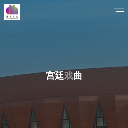
跳
至
数字人
内
文 |
容
DHCN
宫
廷
戏
戏
曲