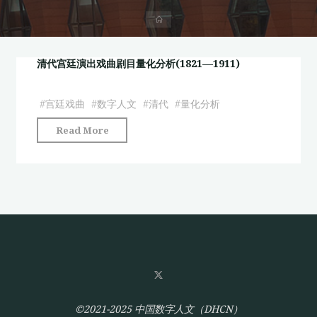
首
页
清代宫廷演出戏曲剧目量化分析(1821—1911)
#
宫廷戏曲
#
数字人文
#
清代
#
量化分析
"清
Read More
代
宫
廷
演
出
戏
曲
剧
目
量
©2021-2025 中国数字人文（DHCN）