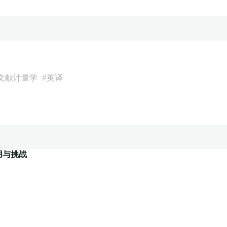
文献计量学
#
英译
用与挑战