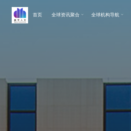
跳
至
首页
全球资讯聚合
全球机构导航
数字人
内
文 |
容
DHCN