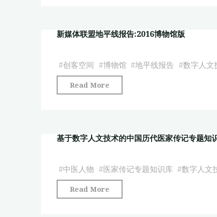
展"
人
献
文
计
新媒体联盟地平线报告:2016博物馆版
技
量
术
学
在
#
创客空间
#
博物馆
#
地平线报告
#
数字人文
分
公
析"
"新
Read More
共
媒
图
体
书
联
馆
基于数字人文技术的中国历代医家传记专题知
盟
智
地
慧
平
#
中医人物
#
医家传记专题知识库
#
数字人文
化
线
建
"基
Read More
报
设
于
告:2016
中
数