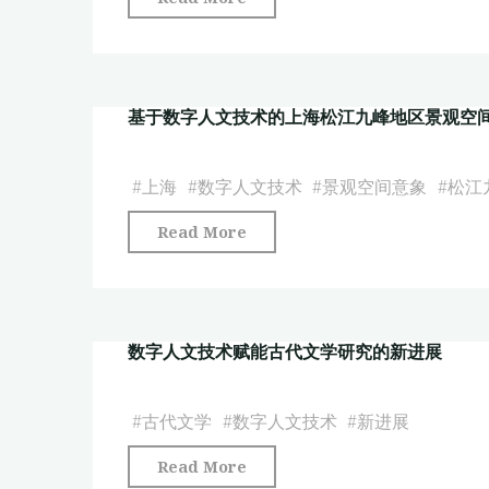
音
字
乐
人
文
文
献
基于数字人文技术的上海松江九峰地区景观空
与
工
佛
作"
教
#
上海
#
数字人文技术
#
景观空间意象
#
松江
研
"基
Read More
究:
于
社
数
交
字
网
数字人文技术赋能古代文学研究的新进展
人
络
文
和
技
#
古代文学
#
数字人文技术
#
新进展
文
术
本
"数
Read More
的
挖