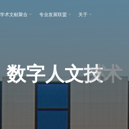
学术文献聚合
专业发展联盟
关于
数
字
人
文
技
术
术