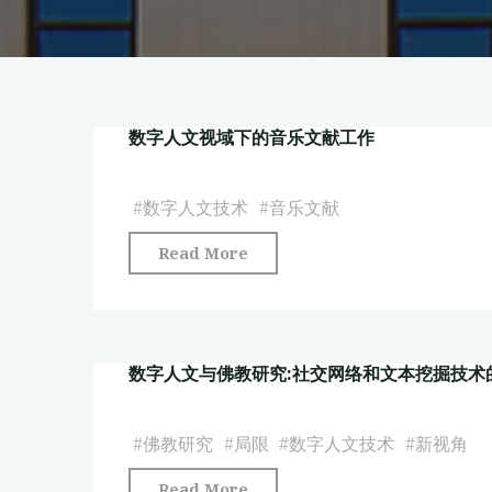
数字人文视域下的音乐文献工作
#
数字人文技术
#
音乐文献
"数
Read More
字
人
文
数字人文与佛教研究:社交网络和文本挖掘技术
视
域
下
#
佛教研究
#
局限
#
数字人文技术
#
新视角
的
"数
Read More