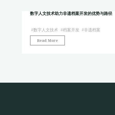
博
的
字
物
应
数字人文技术助力非遗档案开发的优势与路径
人
馆
用
文
版"
与
技
#
数字人文技术
#
档案开发
#
非遗档案
挑
术
战"
"数
Read More
的
字
中
人
国
文
历
技
代
术
医
助
家
力
传
非
记
遗
专
档
题