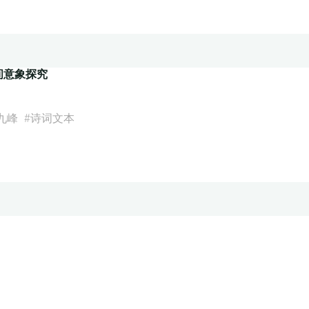
间意象探究
九峰
#
诗词文本