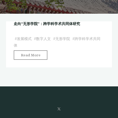
首
页
走向“无形学院”：跨学科学术共同体研究
#
发展模式
#
数字人文
#
无形学院
#
跨学科学术共同
体
"走
Read More
向
“无
形
学
院”：
跨
学
科
学