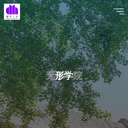
跳
至
数字人
内
文 |
容
DHCN
无
形
学
院