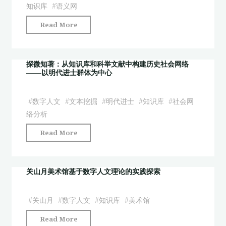
名
自
知识库
#
语义网
录》
动
"中
Read More
知
问
国
识
答
传
库
平
统
探微知著：从知识库和科举文献中构建历史社会网络
初
台
——以明代进士群体为中心
音
探"
构
乐
建
知
#
数字人文
#
文本挖掘
#
明代进士
#
知识库
#
社会网
研
识
络分析
究"
库
"探
Read More
的
微
“元
知
数
著：
关山月美术馆基于数字人文理论的实践探索
据
从
本
知
#
关山月
#
数字人文
#
知识库
#
美术馆
体”
识
构
"关
Read More
库
建