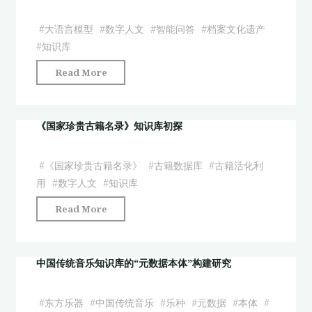
知
识
识
库
#
大语言模型
#
数字人文
#
智能问答
#
档案文化遗产
库
构
#
知识库
构
建
"基
Read More
建
研
于
研
究"
大
究"
模
《国家珍贵古籍名录》知识库初探
型
技
#
《国家珍贵古籍名录》
#
古籍数据库
#
古籍活化利
术
用
#
数字人文
#
知识库
的
"《国
Read More
档
家
案
珍
文
贵
中国传统音乐知识库的“元数据本体”构建研究
化
古
遗
籍
产
#
东方乐器
#
中国传统音乐
#
乐种
#
元数据
#
本体
#