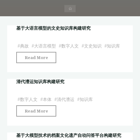
首
页
基于大语言模型的文史知识库构建研究
#
典故
#
大语言模型
#
数字人文
#
文史知识
#
知识库
"基
Read More
于
大
语
清代漕运知识库构建研究
言
模
#
数字人文
#
本体
#
清代漕运
#
知识库
型
"清
Read More
的
代
文
漕
史
运
基于大模型技术的档案文化遗产自动问答平台构建研究
知