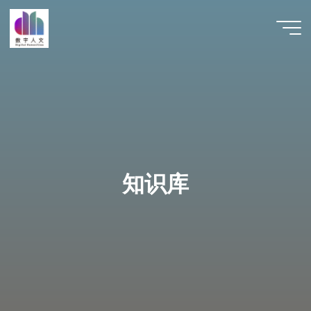
跳
至
数字人
内
文 |
容
DHCN
知识库