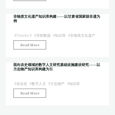
山
和
研
月
科
究"
美
非物质文化遗产知识库构建——以甘肃省国家级非遗为
举
例
术
文
馆
献
基
#
Omeka-S
#
关联数据
#
知识库
#
非物质文化遗产
中
于
构
"非
Read More
数
建
物
字
历
质
人
史
文
面向农史领域的数字人文研究基础设施建设研究——以
文
社
方志物产知识库构建为引
化
理
会
遗
论
网
产
#
农业史
#
数字人文
#
方志物产
#
知识库
的
络
知
实
"面
——
Read More
识
践
向
以
库
探
农
明
构
索"
史
代
建