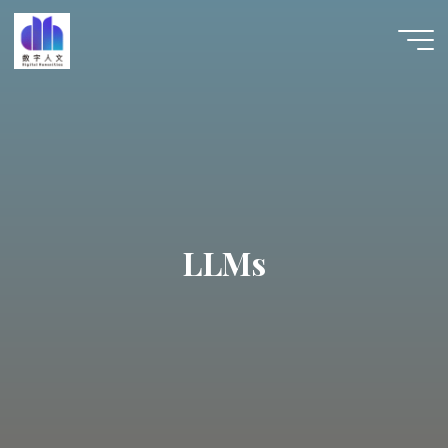
跳
至
数字人
内
文 |
容
DHCN
LLMs