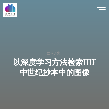
跳
至
数字人
内
文 |
容
DHCN
世界历史
以深度学习方法检索IIIF
中世纪抄本中的图像