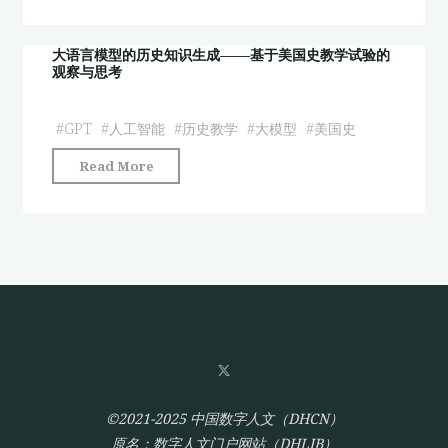
语
言
模
大语言模型的历史知识生成——基于美国史教学试验的
观察与思考
型
的
历
#
GPT
#
人工智能
#
历史教学
#
大模型
#
美国史
史
"大
Read More
知
语
识
言
生
模
成 ——
型
基
的
于
历
美
史
国
知
史
识
教
生
©2021-2025 中国数字人文（DHCN）
学
成
原名：数字人文门户网站（DHLIB）