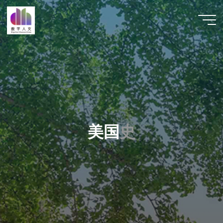
跳
至
数字人
内
文 |
容
DHCN
美
国
史