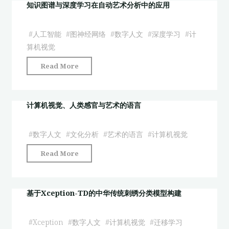
文
知识图谱与深度学习在自动艺术分析中的应用
如
视
何
阈
“观”
#
人工智能
#
图神经网络
#
数字人文
#
深度学习
#
计
下
影？"
算机视觉
计
"知
Read More
算
识
机
图
如
谱
计算机视觉、人类感官与艺术的语言
何
与
“观”
深
影？"
#
数字人文
#
文化分析
#
艺术的语言
#
计算机视觉
度
"计
Read More
学
算
习
机
在
视
基于Xception-TD的中华传统刺绣分类模型构建
自
觉、
动
人
艺
#
Xception
#
数字人文
#
计算机视觉
#
迁移学习