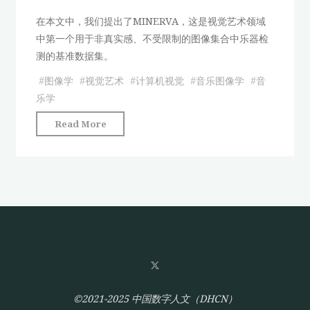
Database
在本文中，我们提出了MINERVA，这是视觉艺术领域
of
中第一个用于非真实感、不受限制的图像集合中乐器检
Printers’
测的基准数据集。
Ornaments"
#
图像学
#
视觉艺术
#
计算机视觉
#
音乐图像学
#
音
乐学
"Advances
Read More
in
Digital
Music
Iconography:
Benchmarking
the
detection
of
musical
instruments
©2021-2025 中国数字人文（DHCN）