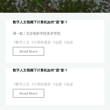
首
页
数字人文视阈下计算机如何“观”影？
薄一航 / 北京电影学院美术学院
#
数字人文
#
计算机视觉
#
远观
#
远读
"数
Read More
字
人
文
数字人文视阈下计算机如何“观”影？
视
阈
#
数字人文
#
计算机视觉
#
远观
#
远读
下
"数
Read More
计
字
算
人
机