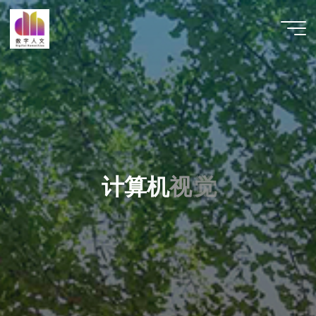
跳
至
数字人
内
文 |
容
DHCN
计
算
机
视
觉
觉