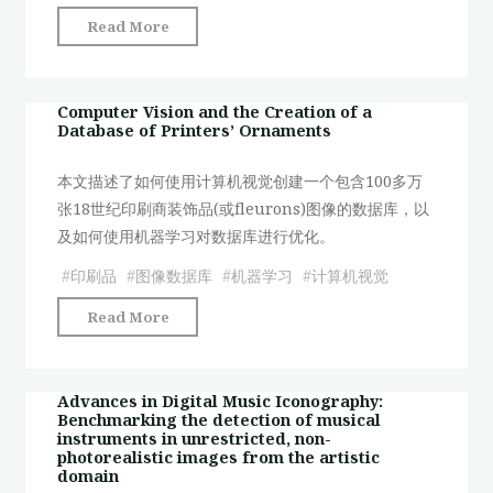
类
术
"基
Read More
感
分
于
官
析
Xception-
与
中
TD
Computer Vision and the Creation of a
艺
的
Database of Printers’ Ornaments
的
术
应
中
的
用"
本文描述了如何使用计算机视觉创建一个包含100多万
华
语
张18世纪印刷商装饰品(或fleurons)图像的数据库，以
传
言"
及如何使用机器学习对数据库进行优化。
统
刺
#
印刷品
#
图像数据库
#
机器学习
#
计算机视觉
绣
"Computer
Read More
分
Vision
类
and
模
the
Advances in Digital Music Iconography:
型
Benchmarking the detection of musical
Creation
构
instruments in unrestricted, non-
of
photorealistic images from the artistic
建"
domain
a